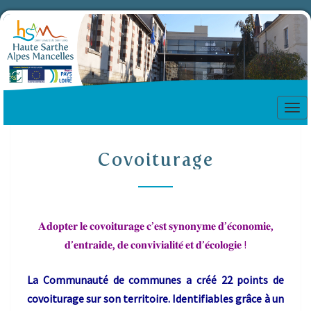
Tog
nav
Covoiturage
Covoiturage
𝐀𝐝𝐨𝐩𝐭𝐞𝐫 𝐥𝐞 𝐜𝐨𝐯𝐨𝐢𝐭𝐮𝐫𝐚𝐠𝐞 𝐜’𝐞𝐬𝐭 𝐬𝐲𝐧𝐨𝐧𝐲𝐦𝐞 𝐝’𝐞́𝐜𝐨𝐧𝐨𝐦𝐢𝐞,
𝐝’𝐞𝐧𝐭𝐫𝐚𝐢𝐝𝐞, 𝐝𝐞 𝐜𝐨𝐧𝐯𝐢𝐯𝐢𝐚𝐥𝐢𝐭𝐞́ 𝐞𝐭 𝐝’𝐞́𝐜𝐨𝐥𝐨𝐠𝐢𝐞 !
La Communauté de communes a créé 22 points de
covoiturage sur son territoire. Identifiables grâce à un