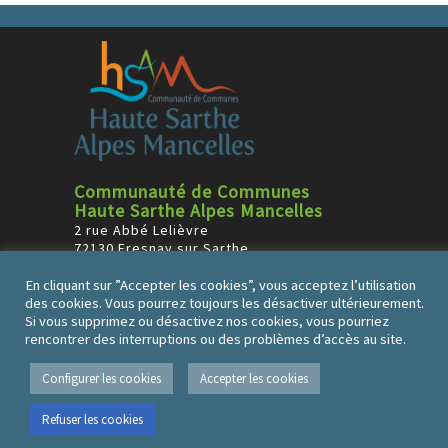
Communauté de Communes
Haute Sarthe Alpes Mancelles
2 rue Abbé Lelièvre
72130 Fresnay sur Sarthe
Tél : 02 43 34 34 59
En cliquant sur ”Accepter les cookies”, vous acceptez l’utilisation
des cookies. Vous pourrez toujours les désactiver ultérieurement.
Horaires
Si vous supprimez ou désactivez nos cookies, vous pourriez
Lundi et vendredi : 9h à 12h
rencontrer des interruptions ou des problèmes d’accès au site.
Mardi, mercredi et jeudi : 9h-12h et 14h00-17h00
Plan du site
Mentions Légales
Contact
Configurer les cookies
Accepter les cookies
Refuser les cookies