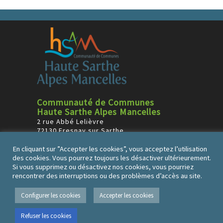
Communauté de Communes
Haute Sarthe Alpes Mancelles
2 rue Abbé Lelièvre
72130 Fresnay sur Sarthe
Tél : 02 43 34 34 59
En cliquant sur ”Accepter les cookies”, vous acceptez l’utilisation
des cookies. Vous pourrez toujours les désactiver ultérieurement.
Horaires
Si vous supprimez ou désactivez nos cookies, vous pourriez
Lundi et vendredi : 9h à 12h
rencontrer des interruptions ou des problèmes d’accès au site.
Mardi, mercredi et jeudi : 9h-12h et 14h00-17h00
Plan du site
Mentions Légales
Contact
Configurer les cookies
Accepter les cookies
Refuser les cookies