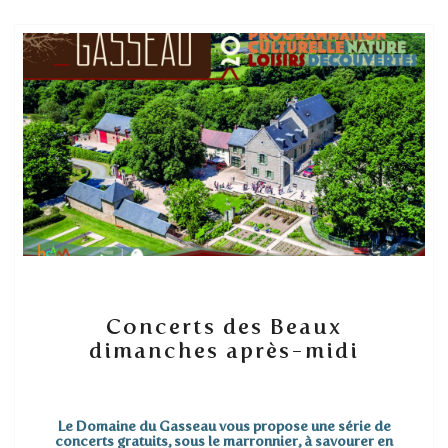
Concerts
Concerts des Beaux
des
dimanches après-midi
Beaux
dimanches
après-
midi
Le Domaine du Gasseau vous propose une série de
concerts gratuits, sous le marronnier, à savourer en