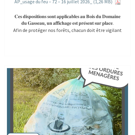
AP_usage du feu – 72 – 16 juillet 2026_
𝐂𝐞𝐬 𝐝𝐢𝐬𝐩𝐨𝐬𝐢𝐭𝐢𝐨𝐧𝐬 𝐬𝐨𝐧𝐭 𝐚𝐩𝐩𝐥𝐢𝐜𝐚𝐛𝐥𝐞𝐬 𝐚𝐮 𝐁𝐨𝐢𝐬 𝐝𝐮 𝐃𝐨𝐦𝐚𝐢𝐧𝐞
𝐝𝐮 𝐆𝐚𝐬𝐬𝐞𝐚𝐮, 𝐮𝐧 𝐚𝐟𝐟𝐢𝐜𝐡𝐚𝐠𝐞 𝐞𝐬𝐭 𝐩𝐫𝐞́𝐬𝐞𝐧𝐭 𝐬𝐮𝐫 𝐩𝐥𝐚𝐜𝐞.
Afin de protéger nos forêts, chacun doit être vigilant