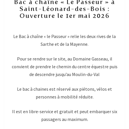
Bac à chaîne « Le Passeur » à
à
Saint-Léonard-des-Bois :
chaîne
Ouverture le 1er mai 2026
« Le
Passeur »
à
Saint-
Le Bac à chaîne « le Passeur » relie les deux rives de la
Léonard-
Sarthe et de la Mayenne.
des-
Bois
Pour se rendre sur le site, au Domaine Gasseau, il
:
Ouverture
convient de prendre le chemin du centre équestre puis
le
de descendre jusqu’au Moulin-du-Val
1er
mai
Le bac à chaines est réservé aux piétons, vélos et
2026
personnes à mobilité réduite.
Il est en libre-service et gratuit et peut embarquer six
passagers au maximum.