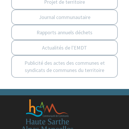
Projet de territoire
Journal communautaire
Rapports annuels déchets
Actualités de l'EMDT
Publicité des actes des communes et
syndicats de communes du territoire