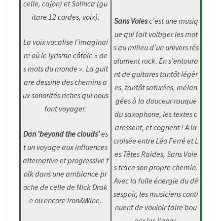
celle, cajon) et Solinca (gu
itare 12 cordes, voix).
Sans Voies
c’est une musiq
ue qui fait voltiger les mot
La voix vocalise l’imaginai
s au milieu d’un univers rés
re où le lyrisme côtoie « de
olument rock. En s’entoura
s mots du monde ». La guit
nt de guitares tantôt légèr
are dessine des chemins a
es, tantôt saturées, mélan
ux sonorités riches qui nous
gées à la douceur rauque
font voyager.
du saxophone, les textes c
aressent, et cognent ! A la
Dan ‘beyond the clouds’
es
croisée entre Léo Ferré et L
t un voyage aux influences
es Têtes Raides, Sans Voie
alternative et progressive f
s trace son propre chemin.
olk dans une ambiance pr
Avec la folle énergie du dé
oche de celle de Nick Drak
sespoir, les musiciens conti
e ou encore Iron&Wine.
nuent de vouloir faire bou
ger les lignes.