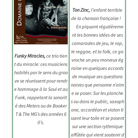
Ton Zinc,
l’enfant terrible
de la chanson française !
En piquant régulièreme
nt les bonnes idées de ses
camarades de jeu, le rap,
le reggae, et la folk, ce ga
Funky Miracles,
ce trio tien
vroche un peu morveux ég
t du miracle: ces musiciens
raine en quelques accords
habités par le sens du groo
de musique ses questions
ve se réunissent pour rendr
naïves que personne n’aim
e hommage à la Soul et au
e se poser. Sur les planche
Funk, rappelant la sonorit
s ou dans le public, saxoph
é des Meters ou de Booker
one, accordéon et violon ti
T & The MG’s des années 6
ssent leur toile et se posent
0’s.
sur une section rythmique
affûtée qui vient soutenir d