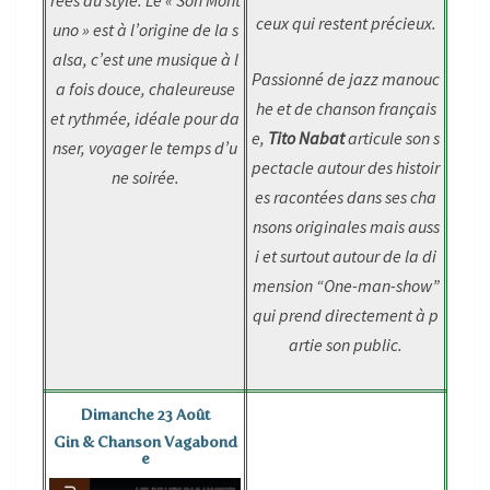
rées du style. Le « Son Mont
ceux qui restent précieux.
uno » est à l’origine de la s
alsa, c’est une musique à l
Passionné de jazz manouc
a fois douce, chaleureuse
he et de chanson français
et rythmée, idéale pour da
e,
Tito Nabat
articule son s
nser, voyager le temps d’u
pectacle autour des histoir
ne soirée.
es racontées dans ses cha
nsons originales mais auss
i et surtout autour de la di
mension “One-man-show”
qui prend directement à p
artie son public.
Dimanche 23 Août
Gin & Chanson Vagabond
e