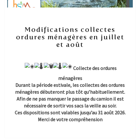
Modifications
Modifications collectes
collectes
ordures ménagères en juillet
ordures
et août
ménagères
en
juillet
et
Collecte des ordures
août
ménagères
Durant la période estivale, les collectes des ordures
ménagères débuteront plus tôt qu’habituellement.
Afin de ne pas manquer le passage du camion il est
nécessaire de sortir vos sacs la veille au soir.
Ces dispositions sont valables jusqu’au 31 août 2026.
Merci de votre compréhension