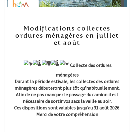
Modifications
Modifications collectes
collectes
ordures ménagères en juillet
ordures
et août
ménagères
en
juillet
et
Collecte des ordures
août
ménagères
Durant la période estivale, les collectes des ordures
ménagères débuteront plus tôt qu’habituellement.
Afin de ne pas manquer le passage du camion il est
nécessaire de sortir vos sacs la veille au soir.
Ces dispositions sont valables jusqu’au 31 août 2026.
Merci de votre compréhension