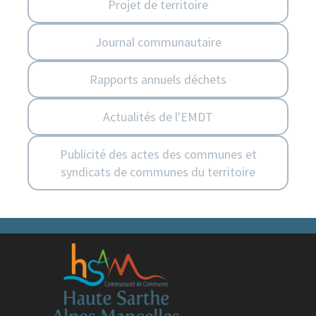
Projet de territoire
Journal communautaire
Rapports annuels déchets
Actualités de l'EMDT
Publicité des actes des communes et
syndicats de communes du territoire