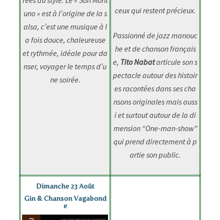
rées du style. Le « Son Mont
ceux qui restent précieux.
uno » est à l’origine de la s
alsa, c’est une musique à l
Passionné de jazz manouc
a fois douce, chaleureuse
he et de chanson français
et rythmée, idéale pour da
e,
Tito Nabat
articule son s
nser, voyager le temps d’u
pectacle autour des histoir
ne soirée.
es racontées dans ses cha
nsons originales mais auss
i et surtout autour de la di
mension “One-man-show”
qui prend directement à p
artie son public.
Dimanche 23 Août
Gin & Chanson Vagabond
e