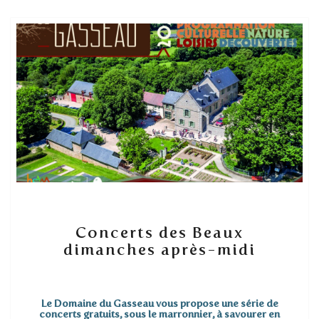
Concerts
Concerts des Beaux
des
dimanches après-midi
Beaux
dimanches
après-
midi
Le Domaine du Gasseau vous propose une série de
concerts gratuits, sous le marronnier, à savourer en