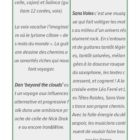
celle, cajon) et Solinca (gu
itare 12 cordes, voix).
Sans Voies
c’est une musiq
ue qui fait voltiger les mot
La voix vocalise l’imaginai
s au milieu d’un univers rés
re où le lyrisme côtoie « de
olument rock. En s’entoura
s mots du monde ». La guit
nt de guitares tantôt légèr
are dessine des chemins a
es, tantôt saturées, mélan
ux sonorités riches qui nous
gées à la douceur rauque
font voyager.
du saxophone, les textes c
aressent, et cognent ! A la
Dan ‘beyond the clouds’
es
croisée entre Léo Ferré et L
t un voyage aux influences
es Têtes Raides, Sans Voie
alternative et progressive f
s trace son propre chemin.
olk dans une ambiance pr
Avec la folle énergie du dé
oche de celle de Nick Drak
sespoir, les musiciens conti
e ou encore Iron&Wine.
nuent de vouloir faire bou
ger les lignes.