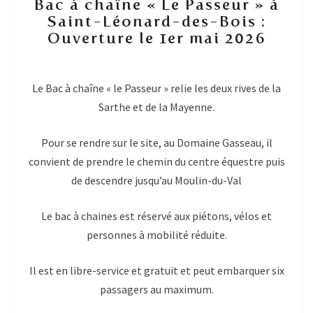
Bac à chaîne « Le Passeur » à
à
Saint-Léonard-des-Bois :
chaîne
Ouverture le 1er mai 2026
« Le
Passeur »
à
Saint-
Le Bac à chaîne « le Passeur » relie les deux rives de la
Léonard-
Sarthe et de la Mayenne.
des-
Bois
Pour se rendre sur le site, au Domaine Gasseau, il
:
Ouverture
convient de prendre le chemin du centre équestre puis
le
de descendre jusqu’au Moulin-du-Val
1er
mai
Le bac à chaines est réservé aux piétons, vélos et
2026
personnes à mobilité réduite.
Il est en libre-service et gratuit et peut embarquer six
passagers au maximum.