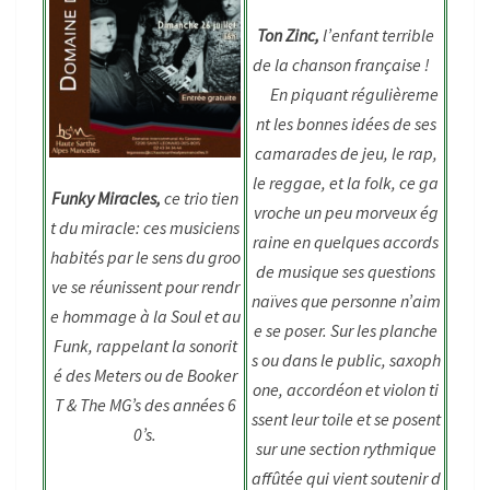
Ton Zinc,
l’enfant terrible
de la chanson française !
En piquant régulièreme
nt les bonnes idées de ses
camarades de jeu, le rap,
le reggae, et la folk, ce ga
Funky Miracles,
ce trio tien
vroche un peu morveux ég
t du miracle: ces musiciens
raine en quelques accords
habités par le sens du groo
de musique ses questions
ve se réunissent pour rendr
naïves que personne n’aim
e hommage à la Soul et au
e se poser. Sur les planche
Funk, rappelant la sonorit
s ou dans le public, saxoph
é des Meters ou de Booker
one, accordéon et violon ti
T & The MG’s des années 6
ssent leur toile et se posent
0’s.
sur une section rythmique
affûtée qui vient soutenir d