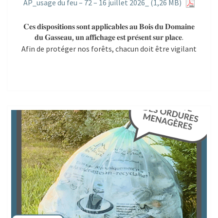
AP_usage du feu – 72 – 16 juillet 2026_
𝐂𝐞𝐬 𝐝𝐢𝐬𝐩𝐨𝐬𝐢𝐭𝐢𝐨𝐧𝐬 𝐬𝐨𝐧𝐭 𝐚𝐩𝐩𝐥𝐢𝐜𝐚𝐛𝐥𝐞𝐬 𝐚𝐮 𝐁𝐨𝐢𝐬 𝐝𝐮 𝐃𝐨𝐦𝐚𝐢𝐧𝐞
𝐝𝐮 𝐆𝐚𝐬𝐬𝐞𝐚𝐮, 𝐮𝐧 𝐚𝐟𝐟𝐢𝐜𝐡𝐚𝐠𝐞 𝐞𝐬𝐭 𝐩𝐫𝐞́𝐬𝐞𝐧𝐭 𝐬𝐮𝐫 𝐩𝐥𝐚𝐜𝐞.
Afin de protéger nos forêts, chacun doit être vigilant