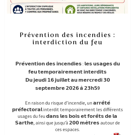
Prévention
Prévention des incendies :
des
interdiction du feu
incendies
:
interdiction
du
𝗣𝗿𝗲́𝘃𝗲𝗻𝘁𝗶𝗼𝗻 𝗱𝗲𝘀 𝗶𝗻𝗰𝗲𝗻𝗱𝗶𝗲𝘀 : 𝗹𝗲𝘀 𝘂𝘀𝗮𝗴𝗲𝘀 𝗱𝘂
feu
𝗳𝗲𝘂 𝘁𝗲𝗺𝗽𝗼𝗿𝗮𝗶𝗿𝗲𝗺𝗲𝗻𝘁 𝗶𝗻𝘁𝗲𝗿𝗱𝗶𝘁𝘀
𝗗𝘂 𝗷𝗲𝘂𝗱𝗶 𝟭𝟲 𝗷𝘂𝗶𝗹𝗹𝗲𝘁 𝗮𝘂 𝗺𝗲𝗿𝗰𝗿𝗲𝗱𝗶 𝟯𝟬
𝘀𝗲𝗽𝘁𝗲𝗺𝗯𝗿𝗲 𝟮𝟬𝟮𝟲 𝗮̀ 𝟮𝟯𝗵𝟱
9
En raison du risque d’incendie, un 𝗮𝗿𝗿𝗲̂𝘁𝗲́
𝗽𝗿𝗲́𝗳𝗲𝗰𝘁𝗼𝗿𝗮𝗹 interdit temporairement les différents
usages du feu 𝗱𝗮𝗻𝘀 𝗹𝗲𝘀 𝗯𝗼𝗶𝘀 𝗲𝘁 𝗳𝗼𝗿𝗲̂𝘁𝘀 𝗱𝗲 𝗹𝗮
𝗦𝗮𝗿𝘁𝗵𝗲, ainsi que jusqu’à 𝟮𝟬𝟬 𝗺𝗲̀𝘁𝗿𝗲𝘀 autour de
ces espaces.